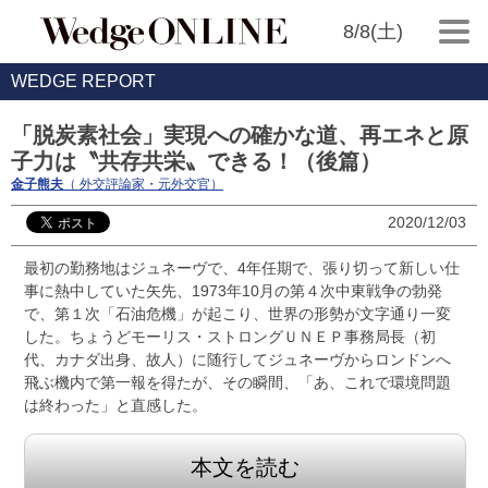
8/8(土)
WEDGE REPORT
「脱炭素社会」実現への確かな道、再エネと原
子力は〝共存共栄〟できる！（後篇）
金子熊夫
（ 外交評論家・元外交官）
2020/12/03
最初の勤務地はジュネーヴで、4年任期で、張り切って新しい仕
事に熱中していた矢先、1973年10月の第４次中東戦争の勃発
で、第１次「石油危機」が起こり、世界の形勢が文字通り一変
した。ちょうどモーリス・ストロングＵＮＥＰ事務局長（初
代、カナダ出身、故人）に随行してジュネーヴからロンドンへ
飛ぶ機内で第一報を得たが、その瞬間、「あ、これで環境問題
は終わった」と直感した。
本文を読む