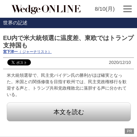
8/10(月)
世界の記述
EU内で米大統領選に温度差、東欧ではトランプ
支持国も
宮下洋一
（ ジャーナリスト）
2020/12/10
米大統領選挙で、民主党バイデン氏の勝利がほぼ確実となっ
た。米国との関係修復を目指す欧州では、民主党政権移行を歓
迎する声と、トランプ共和党政権敗北に落胆する声に分かれて
いる。
本文を読む
PR