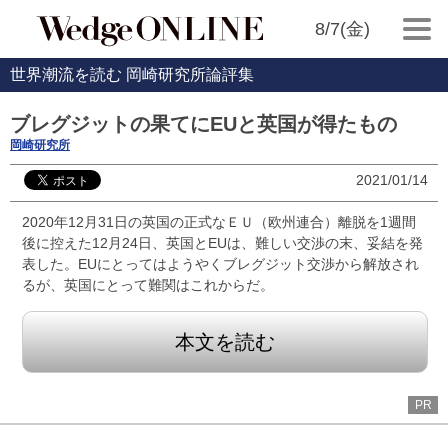
8/7(金)
世界潮流を読む 岡崎研究所論評集
ブレグジットの果てにEUと英国が得たもの
岡崎研究所
2021/01/14
2020年12月31日の英国の正式なＥＵ（欧州連合）離脱を1週間
後に控えた12月24日、英国とEUは、難しい交渉の末、妥結を発
表した。EUにとってはようやくブレグジット交渉から解放され
るが、英国にとって難関はこれからだ。
本文を読む
PR