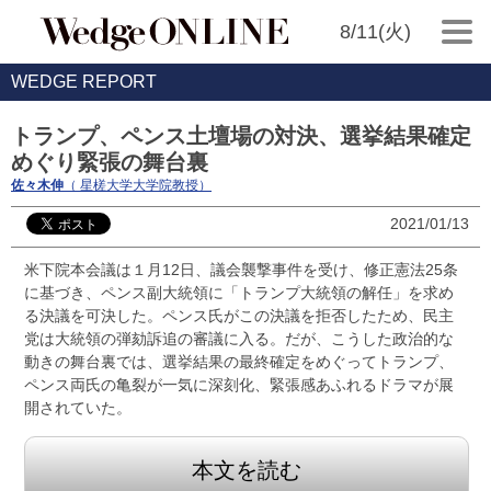
8/11(火)
WEDGE REPORT
トランプ、ペンス土壇場の対決、選挙結果確定
めぐり緊張の舞台裏
佐々木伸
（ 星槎大学大学院教授）
2021/01/13
米下院本会議は１月12日、議会襲撃事件を受け、修正憲法25条
に基づき、ペンス副大統領に「トランプ大統領の解任」を求め
る決議を可決した。ペンス氏がこの決議を拒否したため、民主
党は大統領の弾劾訴追の審議に入る。だが、こうした政治的な
動きの舞台裏では、選挙結果の最終確定をめぐってトランプ、
ペンス両氏の亀裂が一気に深刻化、緊張感あふれるドラマが展
開されていた。
本文を読む