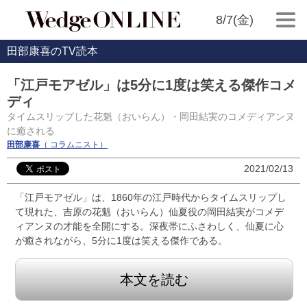
8/7(金)
田部康喜のTV読本
「江戸モアゼル」は5分に1度は笑える傑作コメ
ディ
タイムスリップした花魁（おいらん）・岡田結実のコメディアンヌ
に癒される
田部康喜
（ コラムニスト）
2021/02/13
「江戸モアゼル」は、1860年の江戸時代からタイムスリップし
て現れた、吉原の花魁（おいらん）仙夏役の岡田結実がコメデ
ィアンヌの才能を全開にする。深夜帯にふさわしく、仙夏に心
が癒されながら、5分に1度は笑える傑作である。
本文を読む