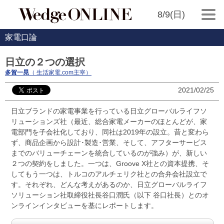
8/9(日)
家電口論
日立の２つの選択
多賀一晃
（ 生活家電.com主宰）
2021/02/25
日立ブランドの家電事業を行っている日立グローバルライフソ
リューションズ社（最近、総合家電メーカーのほとんどが、家
電部門を子会社化しており、同社は2019年の設立。昔と変わら
ず、商品企画から設計･製造･営業、そして、アフターサービス
までのバリューチェーンを統合しているのが強み）が、新しい
２つの契約をしました。一つは、Groove X社との資本提携、そ
してもう一つは、トルコのアルチェリク社との合弁会社設立で
す。それぞれ、どんな考えがあるのか、日立グローバルライフ
ソリューション社取締役社長谷口潤氏（以下 谷口社長）とのオ
ンラインインタビューを基にレポートします。