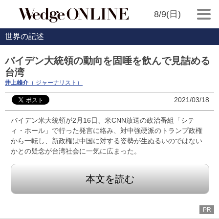
8/9(日)
世界の記述
バイデン大統領の動向を固唾を飲んで見詰める
台湾
井上雄介
（ ジャーナリスト）
2021/03/18
バイデン米大統領が2月16日、米CNN放送の政治番組「シテ
ィ・ホール」で行った発言に絡み、対中強硬派のトランプ政権
から一転し、新政権は中国に対する姿勢が生ぬるいのではない
かとの疑念が台湾社会に一気に広まった。
本文を読む
PR