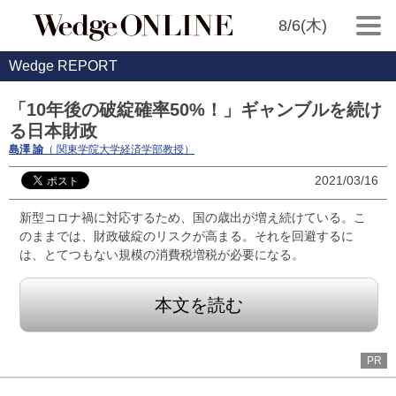
8/6(木)
Wedge REPORT
「10年後の破綻確率50%！」ギャンブルを続け
る日本財政
島澤 諭
（ 関東学院大学経済学部教授）
2021/03/16
新型コロナ禍に対応するため、国の歳出が増え続けている。こ
のままでは、財政破綻のリスクが高まる。それを回避するに
は、とてつもない規模の消費税増税が必要になる。
本文を読む
PR