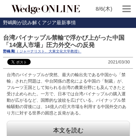
8/6(木)
野嶋剛が読み解くアジア最新事情
台湾パイナップル禁輸で浮かび上がった中国
「14億人市場」圧力外交への反発
野嶋 剛
（ ジャーナリスト、大東文化大学教授）
2021/03/30
台湾のパイナップルが突然、最大の輸出先である中国から「禁
輸」された問題は、中台関係の悪化による中国の「制裁」が、
フルーツ王国として知られる台湾の農業分野にも及んできたと
受け止められた。一方で、日本では台湾パイナップルの購入運
動が広がるなど、国際的な波紋を広げている。パイナップル禁
輸騒動の背後には、14億人の巨大市場を利用する中国外交のあ
り方に対する世界の困惑と反発がある。
本文を読む