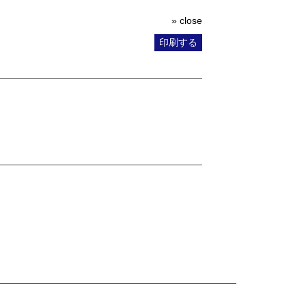
» close
印刷する