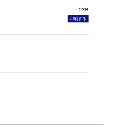
» close
印刷する