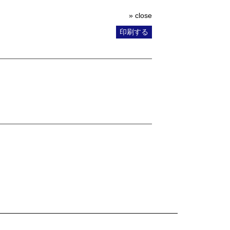
» close
印刷する