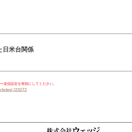
た日米台関係
。
ー送信設定を有効にしてください。
rticles/-/23272