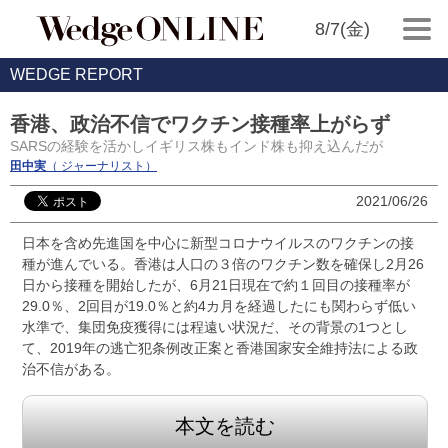
8/7(金)
WEDGE REPORT
香港、政治不信でワクチン接種率上がらず
SARSの経験を活かしイギリス株もインド株も抑え込んだが
田中実
（ ジャーナリスト）
2021/06/26
日本を含め先進国を中心に新型コロナウイルスのワクチンの接
種が進んでいる。香港は人口の３倍のワクチン数を確保し2月26
日から接種を開始したが、6月21日現在で約１回目の接種率が
29.0％、2回目が19.0％と約4カ月を経過したにも関わらず低い
水準で、集団免疫獲得には程遠い状況だ、その背景の1つとし
て、2019年の逃亡犯条例改正案と香港国家安全維持法による政
治不信がある。
本文を読む