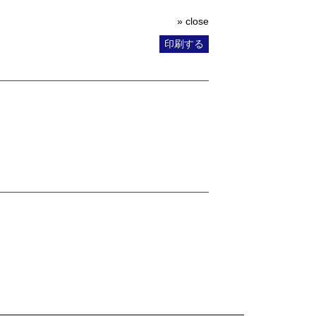
» close
印刷する