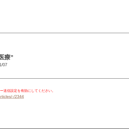
医療”
1/07
。
ー送信設定を有効にしてください。
rticles/-/2344