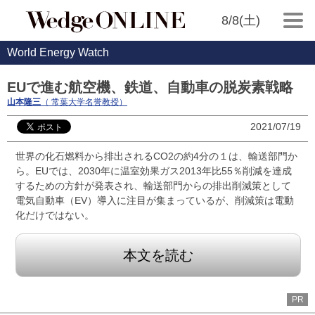
8/8(土)
World Energy Watch
EUで進む航空機、鉄道、自動車の脱炭素戦略
山本隆三
（ 常葉大学名誉教授）
2021/07/19
世界の化石燃料から排出されるCO2の約4分の１は、輸送部門か
ら。EUでは、2030年に温室効果ガス2013年比55％削減を達成
するための方針が発表され、輸送部門からの排出削減策として
電気自動車（EV）導入に注目が集まっているが、削減策は電動
化だけではない。
本文を読む
PR