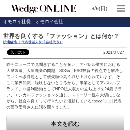
8/9(日)
オモロイ社長、オモロイ会社
世界を良くする「ファッション」とは何か？
杉浦佳浩
（ 代表世話人株式会社代表）
2021/07/27
昨今ニュースで見聞きすることが多い、アパレル業界における
大量製造、大量廃棄の問題。SDGs・ESG投資の視点でも解決し
ていくべき課題として優先順位高く取り上げられています。そ
こに業界知識、経験もないところから、事業としてアパレルブ
ランド、非営利活動としてNPO法人双方の立ち上げを24歳で行
い、エシカルファッションを通じ、ストーリー性を大切にしな
がら、社会を良くして行きたいと活動しているcoxco(ココ)代表
の西側愛弓さんに話を聞きました。
本文を読む