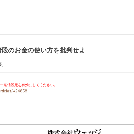
普段のお金の使い方を批判せよ
授）
。
ー送信設定を有効にしてください。
rticles/-/24858