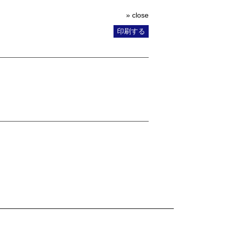
» close
印刷する