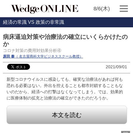
8/6(木)
経済の常識 VS 政策の非常識
病床逼迫対策や治療法の確立にいくらかけたの
か
コロナ対策の費用対効果分析④
原田 泰
（ 名古屋商科大学ビジネススクール教授）
2021/09/01
新型コロナウイルスに感染しても、確実な治療法があれば何も
恐れる必要はない。外出を控えることも都市封鎖することもな
いのだから、経済への打撃はなくなってしまう。では、効果的
に医療体制の拡充と治療法の確立ができたのだろうか。
本文を読む