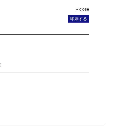
» close
印刷する
）