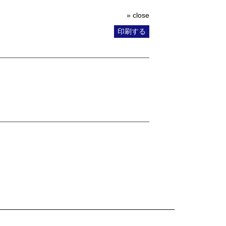
» close
印刷する