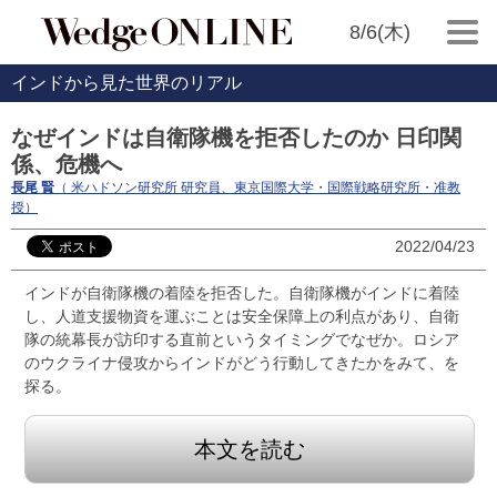
8/6(木)
インドから見た世界のリアル
なぜインドは自衛隊機を拒否したのか 日印関
係、危機へ
長尾 賢
（ 米ハドソン研究所 研究員、東京国際大学・国際戦略研究所・准教
授）
2022/04/23
インドが自衛隊機の着陸を拒否した。自衛隊機がインドに着陸
し、人道支援物資を運ぶことは安全保障上の利点があり、自衛
隊の統幕長が訪印する直前というタイミングでなぜか。ロシア
のウクライナ侵攻からインドがどう行動してきたかをみて、を
探る。
本文を読む