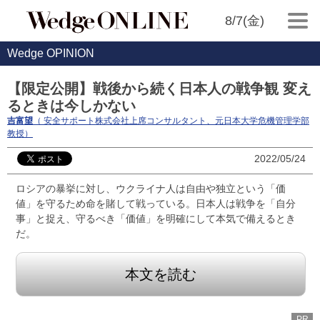
8/7(金)
Wedge OPINION
【限定公開】戦後から続く日本人の戦争観 変え
るときは今しかない
吉富望
（ 安全サポート株式会社上席コンサルタント、元日本大学危機管理学部
教授）
2022/05/24
ロシアの暴挙に対し、ウクライナ人は自由や独立という「価
値」を守るため命を賭して戦っている。日本人は戦争を「自分
事」と捉え、守るべき「価値」を明確にして本気で備えるとき
だ。
本文を読む
PR