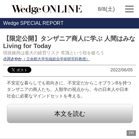
8/8(土)
Wedge SPECIAL REPORT
【限定公開】タンザニア商人に学ぶ 人間はみな
Living for Today
現状維持は最大の経営リスク 常識という殻を破ろう
小川さやか
（ 立命館大学先端総合学術研究科教授）
2022/06/05
不安定な暮らしでも前向きに、不安定だからこそプランBを持つ
タンザニアの商人たち。人類学の視点から、今の日本人や日本
社会に必要なマインドセットを考える。
本文を読む
PR