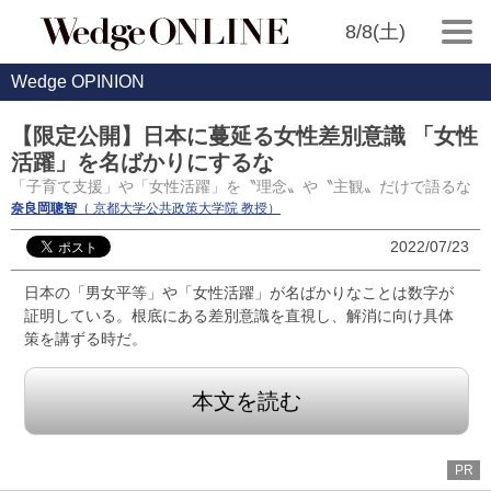
8/8(土)
Wedge OPINION
【限定公開】日本に蔓延る女性差別意識 「女性
活躍」を名ばかりにするな
「子育て支援」や「女性活躍」を〝理念〟や〝主観〟だけで語るな
奈良岡聰智
（ 京都大学公共政策大学院 教授）
2022/07/23
日本の「男女平等」や「女性活躍」が名ばかりなことは数字が
証明している。根底にある差別意識を直視し、解消に向け具体
策を講ずる時だ。
本文を読む
PR