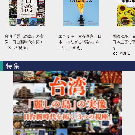
台湾「麗しの島」の実
エネルギー依存国家・日
国際秩序、
像 日台新時代を拓く
本 持たざる｢弱み」を
日本主導で
「3つの視座」
｢力」に変えよ
を
MORE
特集