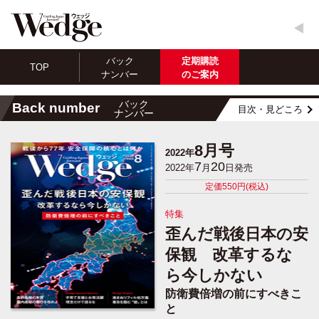
バック
定期購読
TOP
ナンバー
のご案内
バック
Back number
目次・見どころ
ナンバー
8月号
2022年
7
20
2022年
月
日発売
定価550円(税込)
特集
歪んだ戦後日本の安
保観 改革するな
ら今しかない
防衛費倍増の前にすべきこ
と