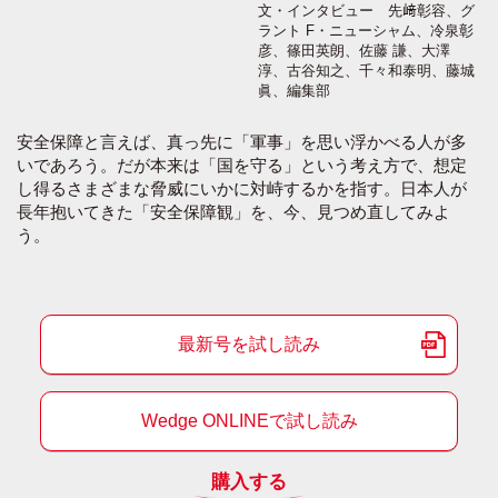
文・インタビュー 先﨑彰容、グ
ラント F・ニューシャム、冷泉彰
彦、篠田英朗、佐藤 謙、大澤
淳、古谷知之、千々和泰明、藤城
眞、編集部
安全保障と言えば、真っ先に「軍事」を思い浮かべる人が多
いであろう。だが本来は「国を守る」という考え方で、想定
し得るさまざまな脅威にいかに対峙するかを指す。日本人が
長年抱いてきた「安全保障観」を、今、見つめ直してみよ
う。
最新号を試し読み
Wedge ONLINEで試し読み
購入する