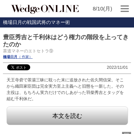
8/10(月)
橋場日月の戦国武将のマネー術
豊臣秀吉と千利休はどう権力の階段を上ってき
たのか
茶道マネーのエトセトラ⑨
橋場日月
（ 作家）
2022/11/01
天王寺砦で茶湯三昧に耽った末に追放された佐久間信栄。そこ
から織田家臣団は完全実力至上主義へと旧態を一新した。その
主役は、もちろん実力だけでのしあがった羽柴秀吉とタッグを
組む千利休だ。
本文を読む