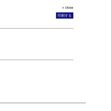
» close
印刷する