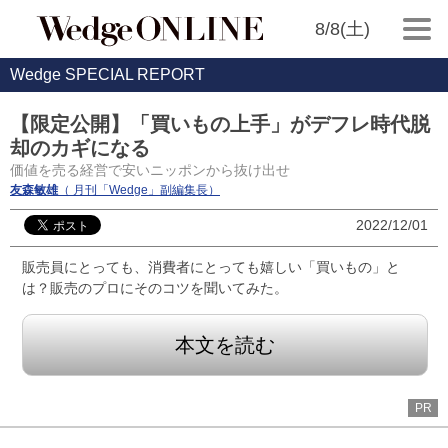
8/8(土)
Wedge SPECIAL REPORT
【限定公開】「買いもの上手」がデフレ時代脱
却のカギになる
価値を売る経営で安いニッポンから抜け出せ
友森敏雄
（ 月刊「Wedge」副編集長）
2022/12/01
販売員にとっても、消費者にとっても嬉しい「買いもの」と
は？販売のプロにそのコツを聞いてみた。
本文を読む
PR