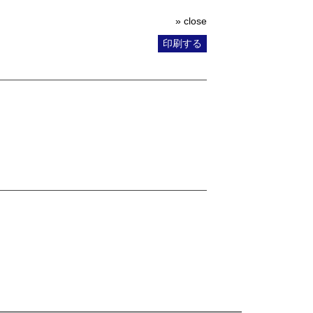
» close
印刷する