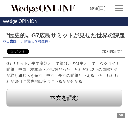
8/9(日)
Wedge OPINION
〝歴史的〟G7広島サミットが見せた世界の課題
花田吉隆
（ 元防衛大学校教授）
2023/05/27
G7サミットが主要議題として挙げたのは主として、ウクライナ
問題、中国、核軍縮・不拡散だった。それぞれ現下の国際社会
が取り組むべき短期、中期、長期の問題といえる。今、われわ
れが如何に歴史的転換点にいるかが分かる。
本文を読む
PR