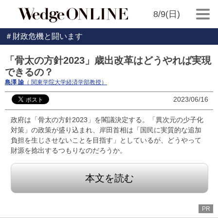
8/9(日)
＃財政危機と闘います
「骨太の方針2023」歳出改革はどうやれば実現
できるの？
島澤 諭
（ 関東学院大学経済学部教授）
2023/06/16
政府は「骨太の方針2023」を閣議決定する。「異次元の少子化
対策」の政策が盛り込まれ、岸田首相は「国民に実質的な追加
負担を生じさせないことを目指す」としているが、どうやって
財源を捻出するつもりなのだろうか。
本文を読む
PR