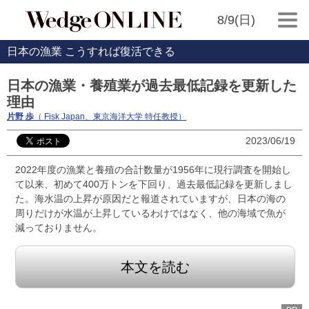
8/9(日)
日本の漁業 こうすれば復活できる
日本の漁業・養殖業が過去最低記録を更新した
理由
片野 歩
（ Fisk Japan、東京海洋大学 特任教授）
2023/06/19
2022年度の漁業と養殖の合計数量が1956年に現行調査を開始し
て以来、初めて400万トンを下回り、過去最低記録を更新しまし
た。海水温の上昇が原因だと報道されていますが、日本の海の
周りだけが水温が上昇しているわけではなく、他の海域で魚が
減っておりません。
本文を読む