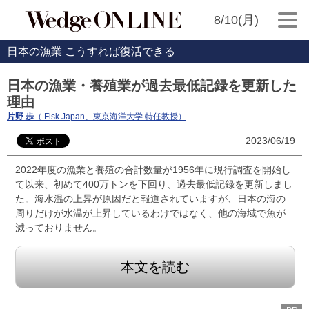
8/10(月)
日本の漁業 こうすれば復活できる
日本の漁業・養殖業が過去最低記録を更新した
理由
片野 歩
（ Fisk Japan、東京海洋大学 特任教授）
2023/06/19
2022年度の漁業と養殖の合計数量が1956年に現行調査を開始し
て以来、初めて400万トンを下回り、過去最低記録を更新しまし
た。海水温の上昇が原因だと報道されていますが、日本の海の
周りだけが水温が上昇しているわけではなく、他の海域で魚が
減っておりません。
本文を読む