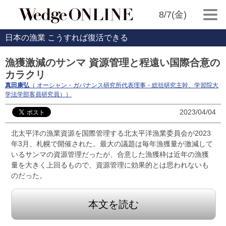
8/7(金)
日本の漁業 こうすれば復活できる
漁獲激減のサンマ 資源管理と程遠い国際合意の
カラクリ
真田康弘
（ オーシャン・ガバナンス研究所代表理事・総括研究主幹、学習院大
学法学部客員研究員））
2023/04/04
北太平洋の漁業資源を国際管理する北太平洋漁業委員会が2023
年3月、札幌で開催された。最大の議題は毎年漁獲量が激減して
いるサンマの資源管理だったが、合意した漁獲枠は近年の漁獲
量を大きく上回るもので、資源管理に効果的とは思われないも
のだった。
本文を読む