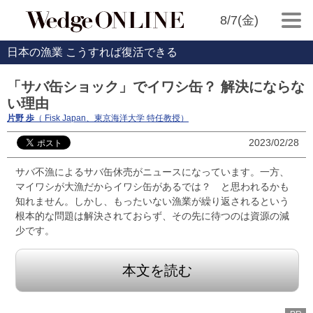
8/7(金)
日本の漁業 こうすれば復活できる
「サバ缶ショック」でイワシ缶？ 解決にならな
い理由
片野 歩
（ Fisk Japan、東京海洋大学 特任教授）
2023/02/28
サバ不漁によるサバ缶休売がニュースになっています。一方、
マイワシが大漁だからイワシ缶があるでは？ と思われるかも
知れません。しかし、もったいない漁業が繰り返されるという
根本的な問題は解決されておらず、その先に待つのは資源の減
少です。
本文を読む