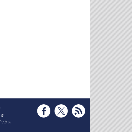
e
とき
ブックス