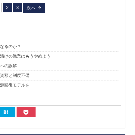
2
3
次へ
くなるのか？
金漬けの漁業はもうやめよう
卵への誤解
投資額と制度不備
資源回復モデルを