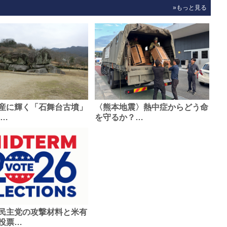
»もっと見る
産に輝く「石舞台古墳」
〈熊本地震〉熱中症からどう命
0…
を守るか？…
民主党の攻撃材料と米有
投票…