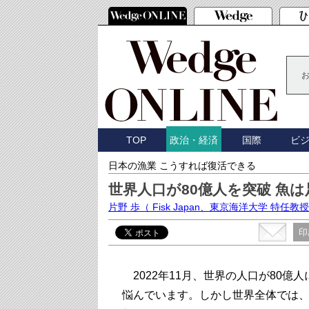
TOP
国際
ビ
政治・経済
日本の漁業 こうすれば復活できる
世界人口が80億人を突破 魚
片野 歩
（ Fisk Japan、東京海洋大学 特任教
印
2022年11月、世界の人口が80
悩んでいます。しかし世界全体では、