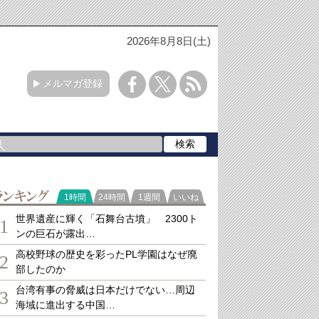
2026年8月8日(土)
メルマガ登録
ランキング
1時間
24時間
1週間
いいね
世界遺産に輝く「石舞台古墳」 2300ト
1
ンの巨石が露出…
高校野球の歴史を彩ったPL学園はなぜ廃
2
部したのか
台湾有事の脅威は日本だけでない…周辺
3
海域に進出する中国…