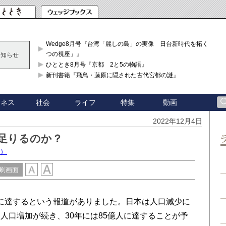
Wedge8月号『台湾「麗しの島」の実像 日台新時代を拓く「3
つの視座」』
お知らせ
ひととき8月号『京都 2と5の物語』
新刊書籍『飛鳥・藤原に隠された古代宮都の謎』
ジネス
社会
ライフ
特集
動画
2022年12月4日
は足りるのか？
授）
刷画面
億人に達するという報道がありました。日本は人口減少に
人口増加が続き、30年には85億人に達することが予