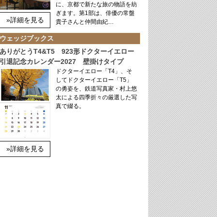
に、京都で新たな旅の物語を紡
ぎます。第1部は、俳優の常盤
»詳細を見る
貴子さんと仲間由紀…
ウェッジブックス
ありがとうT4&T5 923形ドクターイエロー
引退記念カレンダー2027 壁掛けタイプ
ドクターイエロー「T4」、そ
してドクターイエロー「T5」
の勇姿を、鉄道写真家・村上悠
太による四季折々の厳選した写
真で綴る。
»詳細を見る