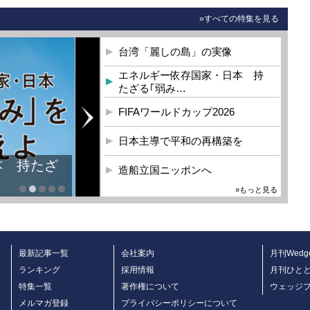
»すべての特集を見る
台湾「麗しの島」の実像
エネルギー依存国家・日本 持
たざる｢弱み…
FIFAワールドカップ2026
日本主導で平和の再構築を
本 持たざ
造船立国ニッポンへ
»もっと見る
最新記事一覧
会社案内
月刊Wedg
ランキング
採用情報
月刊ひと
特集一覧
著作権について
ウェッジ
メルマガ登録
プライバシーポリシーについて