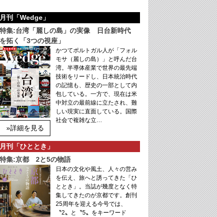
月刊「Wedge」
特集:台湾「麗しの島」の実像 日台新時代
を拓く「3つの視座」
かつてポルトガル人が「フォル
モサ（麗しの島）」と呼んだ台
湾。半導体産業で世界の最先端
技術をリードし、日本統治時代
の記憶も、歴史の一部として内
包している。一方で、現在は米
中対立の最前線に立たされ、難
しい現実に直面している。国際
社会で複雑な立…
»詳細を見る
月刊「ひととき」
特集:京都 2と5の物語
日本の文化や風土、人々の営み
を伝え、旅へと誘ってきた「ひ
ととき」。当誌が幾度となく特
集してきたのが京都です。創刊
25周年を迎える今号では、
〝2〟と〝5〟をキーワード