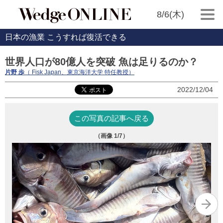
8/6(木)
日本の漁業 こうすれば復活できる
世界人口が80億人を突破 魚は足りるのか？
片野 歩
（ Fisk Japan、東京海洋大学 特任教授）
2022/12/04
この写真の記事へ戻る
（画像
1
/7）
写