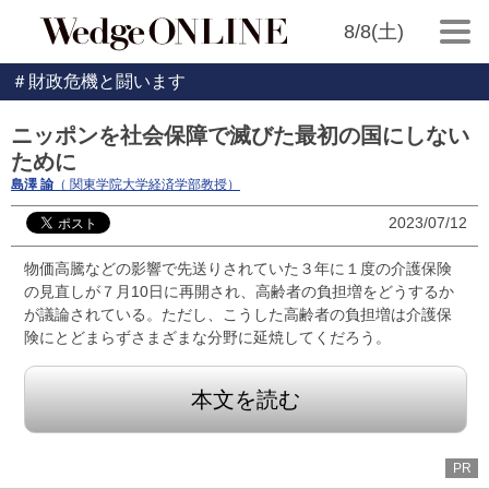
8/8(土)
＃財政危機と闘います
ニッポンを社会保障で滅びた最初の国にしない
ために
島澤 諭
（ 関東学院大学経済学部教授）
2023/07/12
物価高騰などの影響で先送りされていた３年に１度の介護保険
の見直しが７月10日に再開され、高齢者の負担増をどうするか
が議論されている。ただし、こうした高齢者の負担増は介護保
険にとどまらずさまざまな分野に延焼してくだろう。
本文を読む
PR