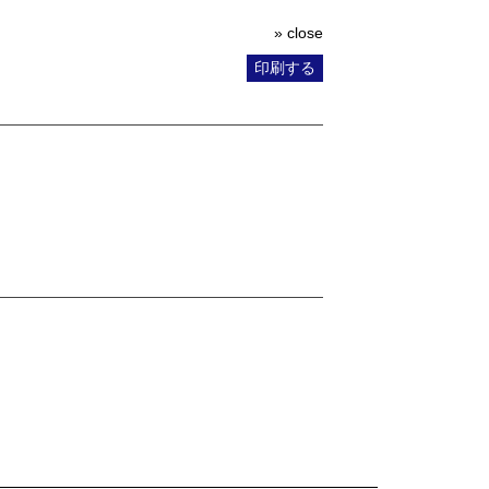
» close
印刷する