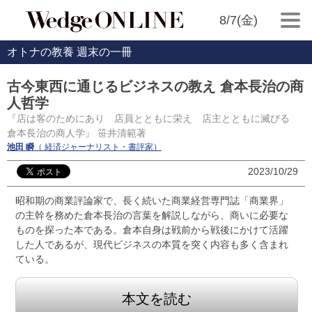
8/7(金)
オトナの教養 週末の一冊
古今東西に通じるビジネスの教え 倉本長治の商
人哲学
『店は客のためにあり 店員とともに栄え 店主とともに滅びる
倉本長治の商人学』 笹井清範著
池田 瞬
（ 経済ジャーナリスト・書評家）
2023/10/29
昭和期の商業評論家で、長く続いた商業経営専門誌「商業界」
の主幹を務めた倉本長治の言葉を解説しながら、商いに必要な
ものを探った本である。倉本自身は戦前から戦後にかけて活躍
した人であるが、現代ビジネスの本質を突く内容も多く含まれ
ている。
本文を読む