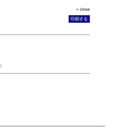
» close
印刷する
）