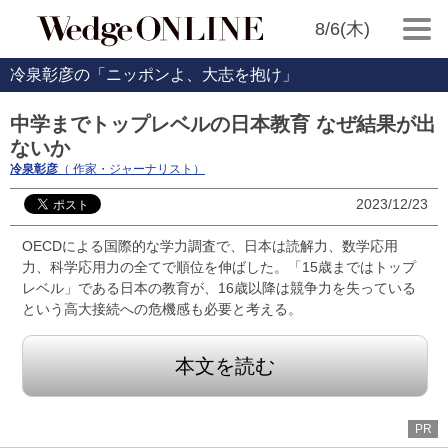
8/6(木)
冷泉彰彦の「ニッポンよ、大志を抱け」
中学までトップレベルの日本教育 なぜ結果が出
ないか
冷泉彰彦
（ 作家・ジャーナリスト）
2023/12/23
OECDによる国際的な学力調査で、日本は読解力、数学応用
力、科学応用力の全てで順位を伸ばした。「15歳まではトップ
レベル」である日本の教育が、16歳以降は競争力を失っている
という高大接続への危機感も必要と考える。
本文を読む
PR