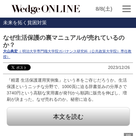
8/8(土)
未来を拓く貧困対策
なぜ生活保護の裏マニュアルが売れているの
か？
大山典宏
（ 明治大学専門職大学院ガバナンス研究科（公共政策大学院）専任教
授）
2023/12/26
『精選 生活保護運用実例集』という本をご存じだろうか。生活
保護というニッチな分野で、1000頁に迫る辞書並みの分厚さで
3740円という高額な実用書が発刊から順調に販売を伸ばし、増
刷が決まった。なぜ売れるのか。秘密に迫る。
本文を読む
PR