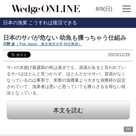
8/9(日)
日本の漁業 こうすれば復活できる
日本のサバが危ない 幼魚も獲っちゃう仕組み
片野 歩
（ Fisk Japan、東京海洋大学 特任教授）
2023/12/28
サバの水揚げ最盛期の秋は過ぎても、資源があると言われてい
るサバはほとんど見つからず、ほとんどが小サバ。資源がなく
なっているのは事実で、実際の漁獲量より大きな漁獲枠が設定
されていて、漁業者は悪いと思っていても獲らざるを得ない状
況となっている。
本文を読む
PR