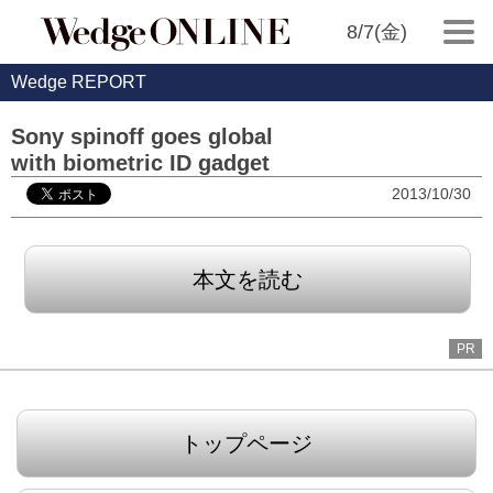
8/7(金)
Wedge REPORT
Sony spinoff goes global
with biometric ID gadget
2013/10/30
本文を読む
PR
トップページ