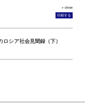
» close
印刷する
のロシア社会見聞録（下）