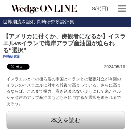
8/9(日)
世界潮流を読む 岡崎研究所論評集
【アメリカに付くか、傍観者になるか】イスラ
エルvsイランで湾岸アラブ産油国が迫られ
る“選択”
岡崎研究所
2024/05/16
イスラエルとその後ろ盾の米国とイランとの緊張対立が今回の
イランのイスラエルに対する報復で高まっている。さらに高ま
るならば、これまで極力、巻き込まれないようにして来たペル
シャ湾岸のアラブ産油国もどちらに与するか選択を迫られるで
あろう。
本文を読む