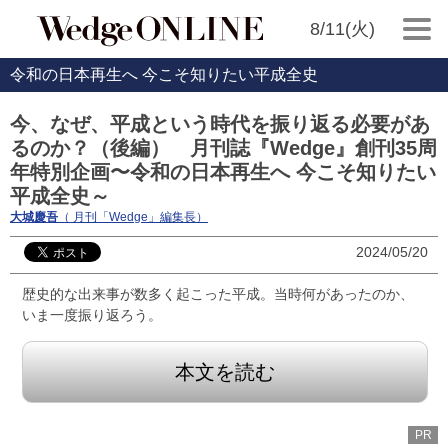
8/11(火)
令和の日本再生へ 今こそ知りたい平成全史
今、なぜ、平成という時代を振り返る必要があ
るのか？（後編） 月刊誌『Wedge』創刊35周
年特別企画〜令和の日本再生へ 今こそ知りたい
平成全史～
大城慶吾
（ 月刊「Wedge」編集長）
2024/05/20
歴史的な出来事が数多く起こった平成。当時何があったのか、
いま一度振り返ろう。
本文を読む
PR