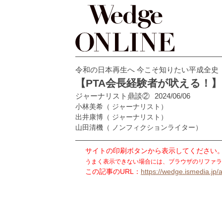
令和の日本再生へ 今こそ知りたい平成全史
【PTA会長経験者が吠える！
ジャーナリスト鼎談②
2024/06/06
小林美希
（ ジャーナリスト）
出井康博
（ ジャーナリスト）
山田清機
（ ノンフィクションライター）
サイトの印刷ボタンから表示してください
うまく表示できない場合には、ブラウザのリファラ
この記事のURL：
https://wedge.ismedia.jp/a