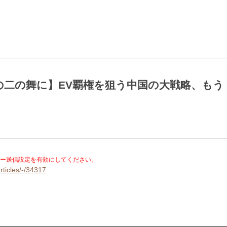
の二の舞に】EV覇権を狙う中国の大戦略、もう
。
ー送信設定を有効にしてください。
rticles/-/34317